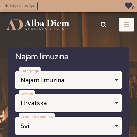
Objavi uslugu
0
Najam limuzina
Kategorija
Država
Grad i šira okolica