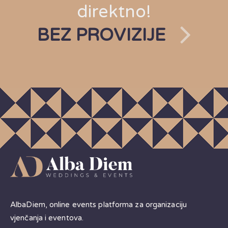
direktno!
BEZ PROVIZIJE
AlbaDiem, online events platforma za organizaciju
vjenčanja i eventova.