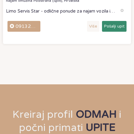
Najam limuzina
Podstrana (Split), Hrvatska
Limo Servis Star - odlične ponude za najam vozila i limuzina Podstrana - Split. Limo Servis Star - rent a car & limo za vjenčanje i ostale prigode - profesionalne usluge uz pristupačne cijene.
0913205555
Više
Pošalji upit
Kreiraj profil
ODMAH
i
počni primati
UPITE