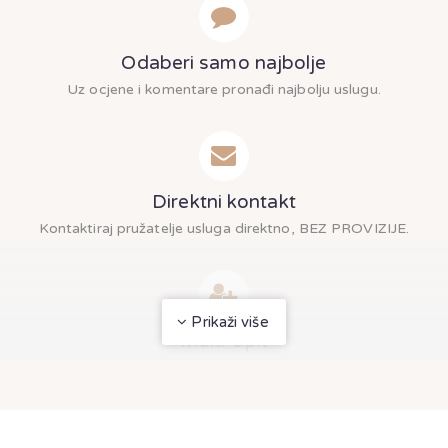
Odaberi samo najbolje
Uz ocjene i komentare pronađi najbolju uslugu.
Direktni kontakt
Kontaktiraj pružatelje usluga direktno, BEZ PROVIZIJE.
Prikaži više
Multi Upit
Pošalji multi upit odjednom više pružatelja usluga.
Želiš saznati cijene, dostupnost termina i dobiti detaljnu