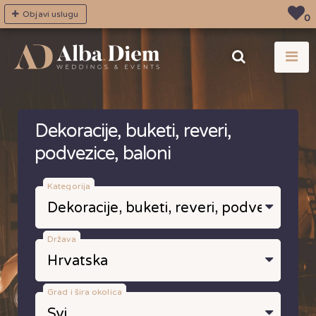
Objavi uslugu
0
Dekoracije, buketi, reveri,
podvezice, baloni
Kategorija
Država
Grad i šira okolica