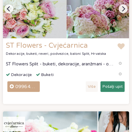
ST Flowers - Cvjećarnica
Dekoracije, buketi, reveri, podvezice, baloni
Split, Hrvatska
ST Flowers Split - buketi, dekoracije, aranžmani - odlične ponude. ST Flowers Split ocjene i komentari stvarnih klijenata.
Dekoracije
Buketi
0996463755
Više
Pošalji upit