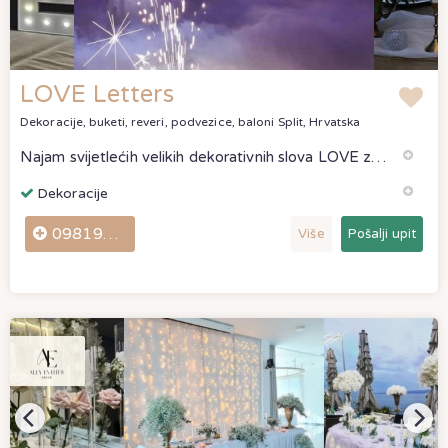
LOVE Letters
Dekoracije, buketi, reveri, podvezice, baloni
Split, Hrvatska
Najam svijetlećih velikih dekorativnih slova LOVE za vjenčanja, krštenja, krizme i sve ostale posebne prigode.Upotpunite svoju
Dekoracije
0981976550
Više
Pošalji upit