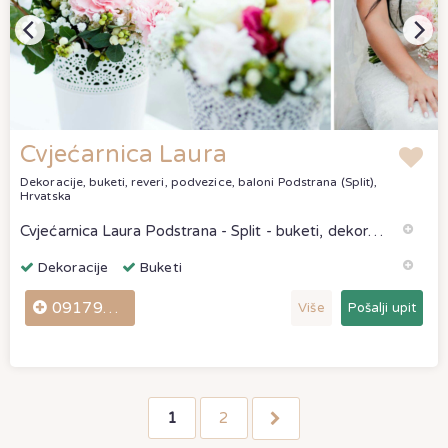
Cvjećarnica Laura
Dekoracije, buketi, reveri, podvezice, baloni
Podstrana (Split),
Hrvatska
Cvjećarnica Laura Podstrana - Split - buketi, dekoracije, aranžmani - odlične ponude.Želiš odabrati samo najbolje i bezbrižno uživati u pripremam
Dekoracije
Buketi
0917912627
Više
Pošalji upit
1
2