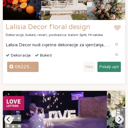
Lalisia Decor floral design
Dekoracije, buketi, reveri, podvezice, baloni
Split, Hrvatska
Lalisia Decor nudi cvjetne dekoracije za vjenčanja, krštenja, krizme i ostale svečanosti. Izrađujemo bukete, dekoriramo sale, crkve i automobile. Radimo
Dekoracije
Buketi
0922540606
Više
Pošalji upit