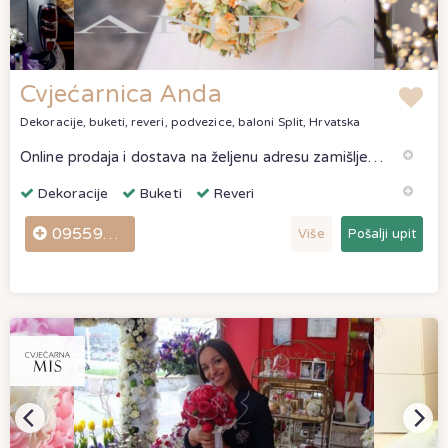
Cvjećarnica Anda
Dekoracije, buketi, reveri, podvezice, baloni
Split, Hrvatska
Online prodaja i dostava na željenu adresu zamišljena je zbog toga da sve užurbaniji način života ne našteti ljepoti darivanja. Cvijeće, zbog svoje krhk
Dekoracije
Buketi
Reveri
0955931860
Više
Pošalji upit