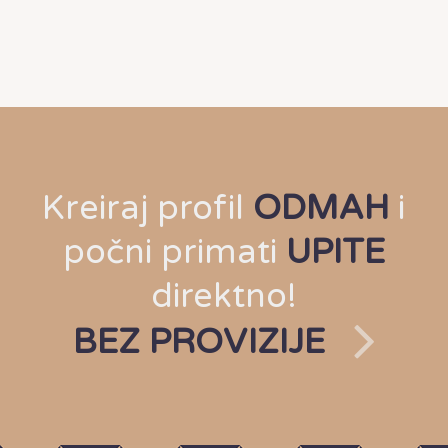
Kreiraj profil
ODMAH
i
počni primati
UPITE
direktno!
BEZ PROVIZIJE