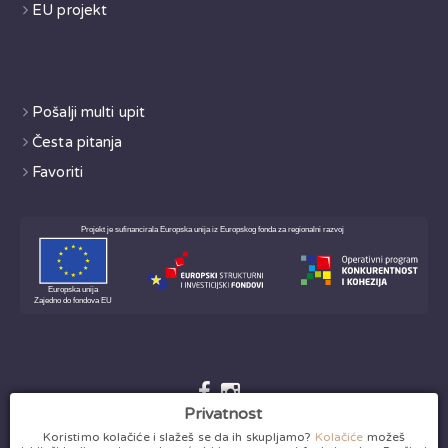
EU projekt
Korisno
Pošalji multi upit
Česta pitanja
Favoriti
Privatnost
Koristimo kolačiće i slažeš se da ih skupljamo?
Kolačiće
možeš