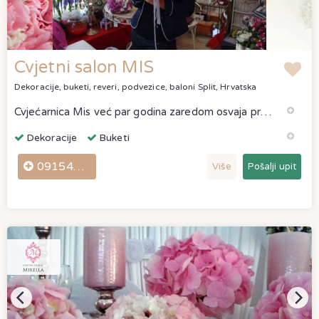
Cvjetni salon MIS
Dekoracije, buketi, reveri, podvezice, baloni
Split, Hrvatska
Cvjećarnica Mis već par godina zaredom osvaja prve nagrade u aranžiranju cvjetnih aranžmana na natjecanjima. Svaki aranžman je poseban, jer je i naša osobnost takva,zar ne?
Dekoracije
Buketi
0915452826
Više
Pošalji upit