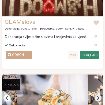
GLAMslova
Dekoracije, buketi, reveri, podvezice, baloni
Split, Hrvatska
Dekoracija svijetlećim slovima i brojevima za vjenčanja👩‍❤️‍👨, djevojačke💃, rođendane🎂, evente🥂
Dekoracije
0989490445
Više
Pošalji upit