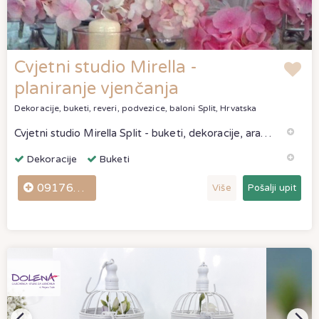
Cvjetni studio Mirella -
planiranje vjenčanja
Dekoracije, buketi, reveri, podvezice, baloni
Split, Hrvatska
Cvjetni studio Mirella Split - buketi, dekoracije, aranžmani - odlične ponude. Cvjetni studio Mirella Split ocjene i komentari stvarnih klijenata.
Dekoracije
Buketi
0917607130
Više
Pošalji upit