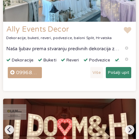
Ally Events Decor
Dekoracije, buketi, reveri, podvezice, baloni
Split, Hrvatska
Naša ljubav prema stvaranju predivnih dekoracija za vjenčanje odražava se u svakom detalju. Nudimo izradu kutka za slikavanje, dekoracija s
Dekoracije
Buketi
Reveri
Podvezice
Baloni
0996899953
Više
Pošalji upit