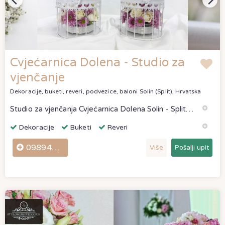
Cvjećarnica Dolena - Studio za
vjenčanje
Dekoracije, buketi, reveri, podvezice, baloni
Solin (Split), Hrvatska
Studio za vjenčanja Cvjećarnica Dolena Solin - Split - buketi, reveri, dekoracije, aranžmani - odlične ponude. Cvjećarnica Dolena Solin - Split ocjene i komentari stvarnih klijenata.
Dekoracije
Buketi
Reveri
0989447170
Više
Pošalji upit