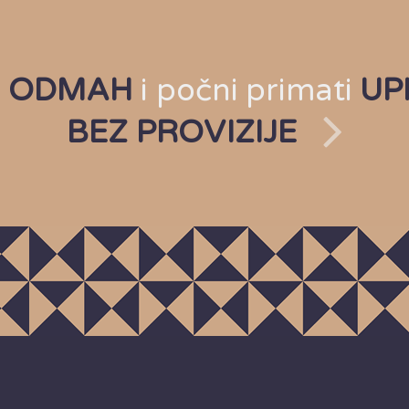
l
ODMAH
i počni primati
UP
BEZ PROVIZIJE