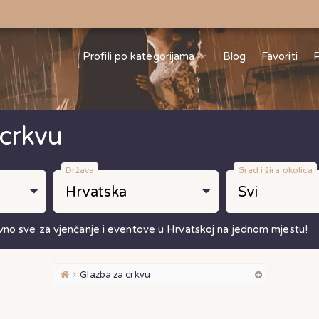
Profili po kategorijama
Blog
Favoriti
P
 crkvu
Država
Grad i šira okolica
vno sve za vjenčanje i eventove u Hrvatskoj na jednom mjestu!
Glazba za crkvu