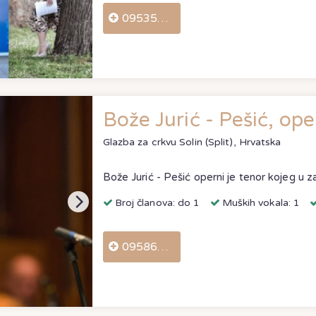
0953552773
Bože Jurić - Pešić, ope
Glazba za crkvu
Solin (Split), Hrvatska
Broj članova: do 1
Muških vokala: 1
0958664187