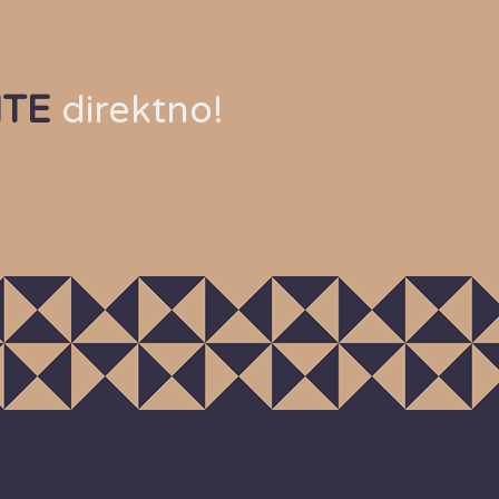
ITE
direktno!