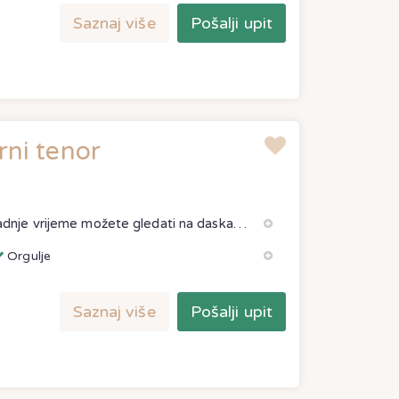
Saznaj više
Pošalji upit
rni tenor
Bože Jurić - Pešić operni je tenor kojeg u zadnje vrijeme možete gledati na daskama Hrvatskog Narodnog Kazališta u Splitu. Osim u hrvatskim nacionalnim
Orgulje
Saznaj više
Pošalji upit