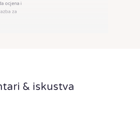
a ocjena i
lazba za
tari & iskustva