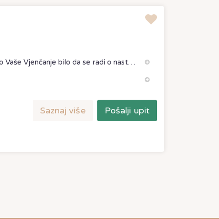
Obratite nam se s povjerenjem da uveličamo Vaše Vjenčanje bilo da se radi o nastupu u Crkvi ili na nekom drugom mjestu po Vašoj želji. U mogućnosti smo pružiti široki repertoar pjesama te nastupiti kako a capella tako i uz instrumentalnu pratnju kao i uz pratnju pratećeg banda.
Saznaj više
Pošalji upit