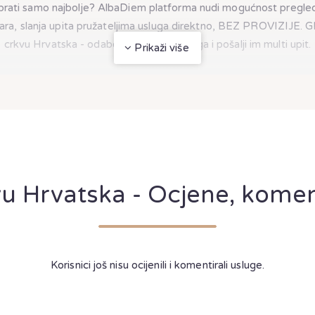
rati samo najbolje? AlbaDiem platforma nudi mogućnost pregled
ra, slanja upita pružateljima usluga direktno, BEZ PROVIZIJE. G
crkvu Hrvatska - odaberi pružatelje usluga i pošalji im multi upit.
Prikaži više
u Hrvatska - Ocjene, komen
Korisnici još nisu ocijenili i komentirali usluge.