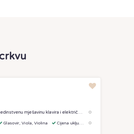
 crkvu
Mi smo profesionalni glazbeni duo koji nudi jedinstvenu mješavinu klavira i električne violine/viole. Klasično i akademski smo obrazovani, s dugogodišnj
Glasovir, Viola, Violina
Cijena uključuje: Razglas