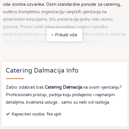
više stotina uzvanika. Osim standardne ponude za catering,
nudimo kompletnu organizaciju vanjskih vjenčanja na
atraktivnim lokacijama, što predstavlja jednu višu razinu
ponude. Pored vaših lokacija nudimo i najam nekoliko
atraktivnih lokacija u našoj županiji, kao Kliška tvrđava, lokacije
Prikaži više
u Saloni, Gašpina mlinica u Solinu, Dioklecijanovi
podrumi,Galerija Umjetnina, luksuzne vile u okolici.
Catering Dalmacija - profesionalni catering za vjenčanje Solin
- Split. Catering Dalmacija Solin - Split - organizacija zabavnih i
Catering Dalmacija Info
kulinarskih događanja, catering za vjenčanja i ostalih prigoda.
Zašto odabrati baš
Catering Dalmacija
na svom vjenčanju?
Profesionalni pristup, pažnja koju pridajemo i najmanjim
detaljima, kvaliteta usluge... samo su neki od razloga.
Kapacitet osoba: Na upit