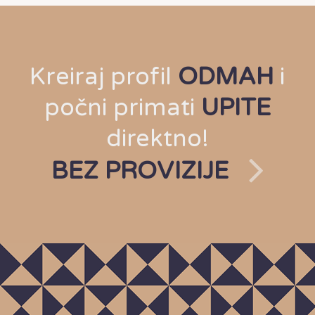
Kreiraj profil
ODMAH
i
počni primati
UPITE
direktno!
BEZ PROVIZIJE